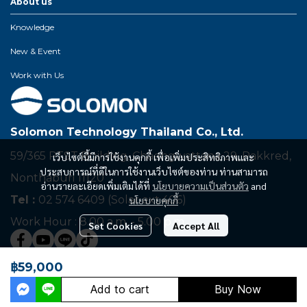
About us
Knowledge
New & Event
Work with Us
Solomon Technology Thailand Co., Ltd.
59/365 PTST Building, Chaengwattana 29, Pakkred,
เว็บไซต์นี้มีการใช้งานคุกกี้ เพื่อเพิ่มประสิทธิภาพและ
ประสบการณ์ที่ดีในการใช้งานเว็บไซต์ของท่าน ท่านสามารถ
Nonthaburi 11120
อ่านรายละเอียดเพิ่มเติมได้ที่
นโยบายความเป็นส่วนตัว
and
Tel :
02 574 6409 (Solar ext.406)
นโยบายคุกกี้
Work Hour : 8.00 a.m. - 5.00 p.m.
Set Cookies
Accept All
฿59,000
©2024, Solomon Thailand, All Rights Reserved.
Add to cart
Buy Now
Powered By
MakeWebEasy