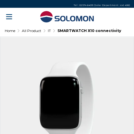
Tel : 02 574 6409 (Solar Department : ext 406)
Home
All Product
IT
SMARTWATCH X10 connectivity