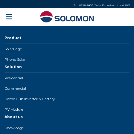
Tel : 02 574 6409 (Solar Department : ext 406)
Product
SolarEdge
Phono Solar
Solution
Residential
Commercial
Home Hub Inverter & Battery
PV Module
About us
Knowledge